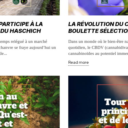
ARTICIPE À LA
LA RÉVOLUTION DU 
E DU HASCHICH
BOULETTE SÉLECTIO
gtemps relégué à un marché
Dans un monde où le bien-être na
 chanvre se fraye aujourd’hui un
quotidien, le CBDV (cannabidiv
e...
cannabinoïdes au potentiel immen
Read more