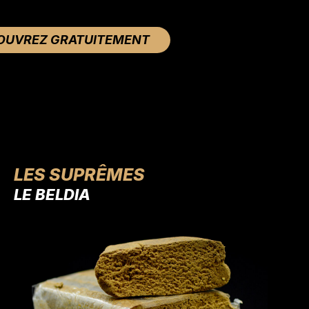
OUVREZ GRATUITEMENT
LES SUPRÊMES
SSEUX
AFGHAN
LE BELDIA
LE BELDIA
LE KETAM
L'IC