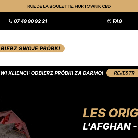
RUE DE LA BOULETTE, HURTOWNIK CBD
07 49 90 92 21
FAQ
BIERZ SWOJE PRÓBKI
WI KLIENCI: ODBIERZ PRÓBKI ZA DARMO!
REJESTR
LES ORI
L'AFGHAN -