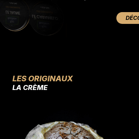
DÉC
LES ORIGINAUX
E BELDIA
LA CRÈME
L'ICE-O-LATOR
LE MOU
L’