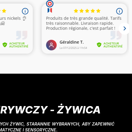
KRYWCZY - ŻYWICA
CH ŻYWIC, STARANNIE WYBRANYCH, ABY ZAPEWNIĆ
ATYCZNE I SENSORYCZNE.