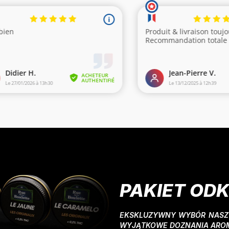
PAKIET OD
EKSKLUZYWNY WYBÓR NASZY
WYJĄTKOWE DOZNANIA AROM