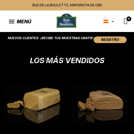
RUE DE LA BOULETTE, MAYORISTA DE CBD
MENÚ
NUEVOS CLIENTES: ¡RECIBE TUS MUESTRAS GRATIS!
REGISTRO
LOS MÁS VENDIDOS
Mostrando 1-13 de 13 artículo(s)