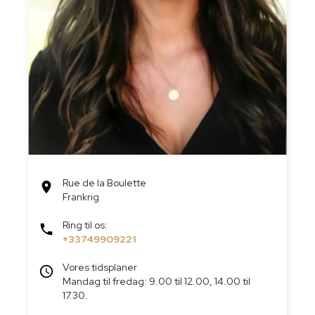
Rue de la Boulette

Frankrig
Ring til os:

+33749909221
Vores tidsplaner
access_time
Mandag til fredag: 9.00 til 12.00, 14.00 til
17.30.