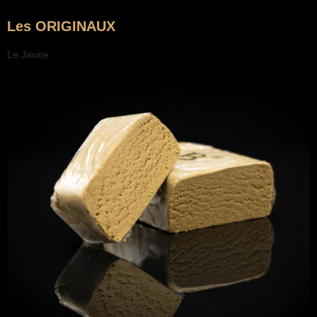
Les ORIGINAUX
Le Jaune
L