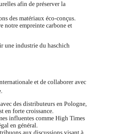
relles afin de préserver la
ions des matériaux éco-conçus.
re notre empreinte carbone et
ir une industrie du haschich
internationale et de collaborer avec
.
avec des distributeurs en Pologne,
t en forte croissance.
ormes influentes comme High Times
gal en général.
ntribuons aux discussions visant à